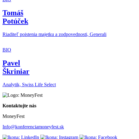
Tomáš
Potúček
Riaditeľ poistenia majetku a zodpovednosti, Generali
BIO
Pavel
Škriniar
Analytik, Swiss Life Select
Kontaktujte nás
MoneyFest
Info@konferenciamoneyfest.sk