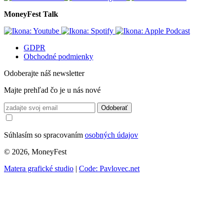
MoneyFest Talk
GDPR
Obchodné podmienky
Odoberajte náš newsletter
Majte prehľad čo je u nás nové
Odoberať
Súhlasím so spracovaním
osobných údajov
© 2026, MoneyFest
Matera grafické studio
|
Code: Pavlovec.net