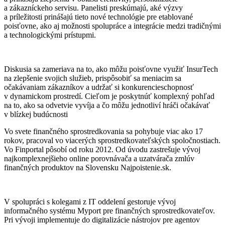
a zákazníckeho servisu. Panelisti preskúmajú, aké výzvy
a príležitosti prinášajú tieto nové technológie pre etablované
poisťovne, ako aj možnosti spolupráce a integrácie medzi tradičnými
a technologickými prístupmi.
Diskusia sa zameriava na to, ako môžu poisťovne využiť InsurTech
na zlepšenie svojich služieb, prispôsobiť sa meniacim sa
očakávaniam zákazníkov a udržať si konkurencieschopnosť
v dynamickom prostredí. Cieľom je poskytnúť komplexný pohľad
na to, ako sa odvetvie vyvíja a čo môžu jednotliví hráči očakávať
v blízkej budúcnosti
Vo svete finančného sprostredkovania sa pohybuje viac ako 17
rokov, pracoval vo viacerých sprostredkovateľských spoločnostiach.
Vo Finportal pôsobí od roku 2012. Od úvodu zastrešuje vývoj
najkomplexnejšieho online porovnávača a uzatvárača zmlúv
finančných produktov na Slovensku Najpoistenie.sk.
V spolupráci s kolegami z IT oddelení gestoruje vývoj
informačného systému Myport pre finančných sprostredkovateľov.
Pri vývoji implementuje do digitalizácie nástrojov pre agentov