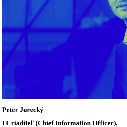
Peter Jurecký
IT riaditeľ (Chief Information Officer),