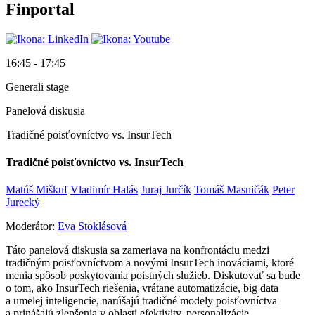
Finportal
16:45 - 17:45
Generali stage
Panelová diskusia
Tradičné poisťovníctvo vs. InsurTech
Tradičné poisťovníctvo vs. InsurTech
Matúš Miškuf
Vladimír Halás
Juraj Jurčík
Tomáš Masničák
Peter
Jurecký
Moderátor:
Eva Stoklásová
Táto panelová diskusia sa zameriava na konfrontáciu medzi
tradičným poisťovníctvom a novými InsurTech inováciami, ktoré
menia spôsob poskytovania poistných služieb. Diskutovať sa bude
o tom, ako InsurTech riešenia, vrátane automatizácie, big data
a umelej inteligencie, narúšajú tradičné modely poisťovníctva
a prinášajú zlepšenia v oblasti efektivity, personalizácie