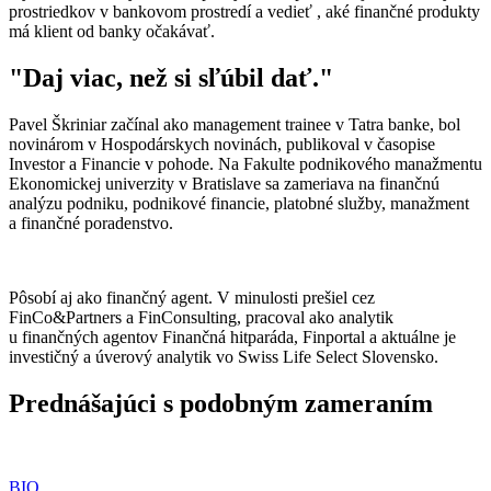
prostriedkov v bankovom prostredí a vedieť , aké finančné produkty
má klient od banky očakávať.
"
Daj viac, než si sľúbil dať.
"
Pavel Škriniar začínal ako management trainee v Tatra banke, bol
novinárom v Hospodárskych novinách, publikoval v časopise
Investor a Financie v pohode. Na Fakulte podnikového manažmentu
Ekonomickej univerzity v Bratislave sa zameriava na finančnú
analýzu podniku, podnikové financie, platobné služby, manažment
a finančné poradenstvo.
Pôsobí aj ako finančný agent. V minulosti prešiel cez
FinCo&Partners a FinConsulting, pracoval ako analytik
u finančných agentov Finančná hitparáda, Finportal a aktuálne je
investičný a úverový analytik vo Swiss Life Select Slovensko.
Prednášajúci s podobným zameraním
BIO