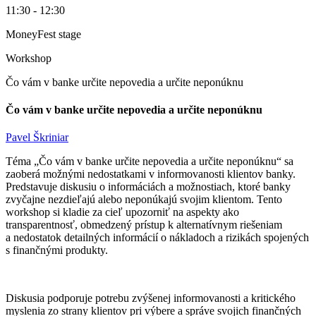
11:30 - 12:30
MoneyFest stage
Workshop
Čo vám v banke určite nepovedia a určite neponúknu
Čo vám v banke určite nepovedia a určite neponúknu
Pavel Škriniar
Téma „Čo vám v banke určite nepovedia a určite neponúknu“ sa
zaoberá možnými nedostatkami v informovanosti klientov banky.
Predstavuje diskusiu o informáciách a možnostiach, ktoré banky
zvyčajne nezdieľajú alebo neponúkajú svojim klientom. Tento
workshop si kladie za cieľ upozorniť na aspekty ako
transparentnosť, obmedzený prístup k alternatívnym riešeniam
a nedostatok detailných informácií o nákladoch a rizikách spojených
s finančnými produkty.
Diskusia podporuje potrebu zvýšenej informovanosti a kritického
myslenia zo strany klientov pri výbere a správe svojich finančných