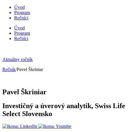
Úvod
Program
Rečníci
Úvod
Program
Rečníci
Aktuálny ročník
Rečník
/Pavel Škriniar
Pavel Škriniar
Investičný a úverový analytik, Swiss Life
Select Slovensko