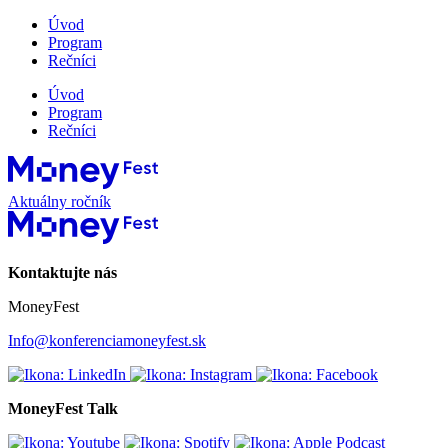
Úvod
Program
Rečníci
Úvod
Program
Rečníci
Aktuálny ročník
Kontaktujte nás
MoneyFest
Info@konferenciamoneyfest.sk
MoneyFest Talk