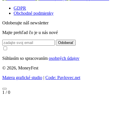
GDPR
Obchodné podmienky
Odoberajte náš newsletter
Majte prehľad čo je u nás nové
Odoberať
Súhlasím so spracovaním
osobných údajov
© 2026, MoneyFest
Matera grafické studio
|
Code: Pavlovec.net
1
/
0