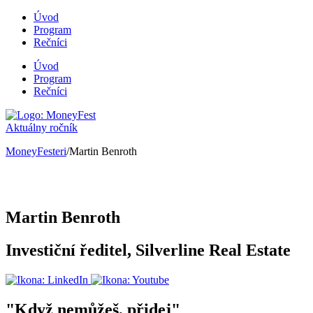
Úvod
Program
Rečníci
Úvod
Program
Rečníci
Aktuálny ročník
MoneyFesteri
/Martin Benroth
Martin Benroth
Investiční ředitel, Silverline Real Estate
"
Když nemůžeš, přidej
"